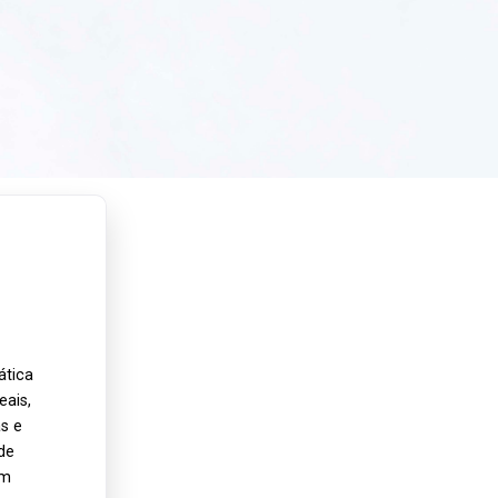
ática
ais,
s e
de
om