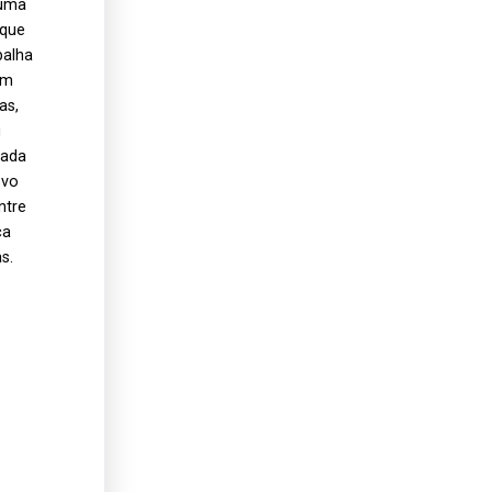
 uma
 que
balha
em
as,
u
Cada
ovo
ntre
ça
s.