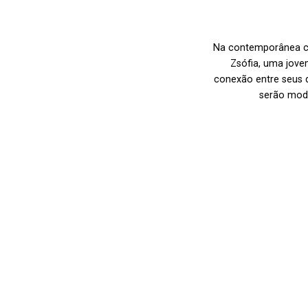
Na contemporânea ci
Zsófia, uma jove
conexão entre seus d
serão modi