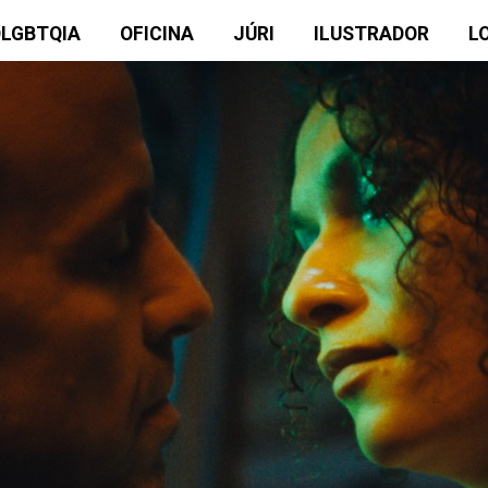
OLGBTQIA
OFICINA
JÚRI
ILUSTRADOR
L