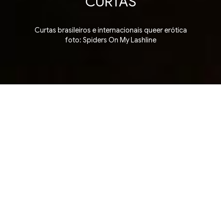
CURTAS
Curtas brasileiros e internacionais queer erótica
foto: Spiders On My Lashline
tas ▪ Short Film Competition ▪ Competição de Curt
5 julho, domingo
12:03
CCBB RJ - CINEMA 2
Rua Primeiro de Março 66, Centro. Rio de
Janeiro
Ingressos na bilheteria e site do CCBB RJ, a
partir das 9h no dia da sessão.