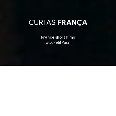
CURTAS
FRANÇA
France short films
foto: Petit Passif
mpetition ▪ Competição de Curtas Internacionais ▪ 
3 julho, sexta-feira
19:58
Instituto Cervantes RJ - SALA 2
Rua Visconde de Ouro Preto 62, Botafogo. Rio
de Janeiro