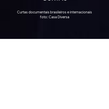
Curtas documentais brasileiros e internacionais
foto: Casa Diversa
 de Curtas ▪ Short Film Competition ▪ Competição 
3 julho, sexta-feira
18:52
CCBB RJ - CINEMA 2
Rua Primeiro de Março 66, Centro. Rio de
Janeiro
Ingressos na bilheteria e site do CCBB RJ, a
partir das 9h no dia da sessão.