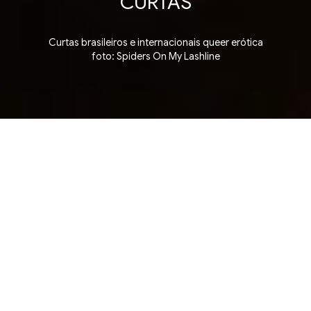
CURTAS
Curtas brasileiros e internacionais queer erótica
foto: Spiders On My Lashline
hort Film Competition ▪ Competição de Curtas ▪ S
5 julho, domingo
12:03
CCBB RJ - CINEMA 2
Rua Primeiro de Março 66, Centro. Rio de
Janeiro
Ingressos na bilheteria e site do CCBB RJ, a
partir das 9h no dia da sessão.