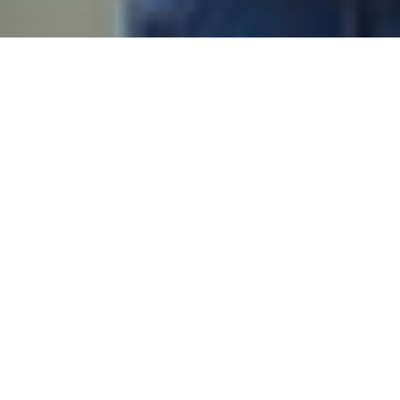
ompetition ▪ Competição de Longas Internacionais ▪
3 julho, sexta-feira
19:00
Instituto Cervantes RJ - SALA 1
Rua Visconde de Ouro Preto 62, Botafogo. Rio
de Janeiro
Retire seu ingresso gratuito aqui!