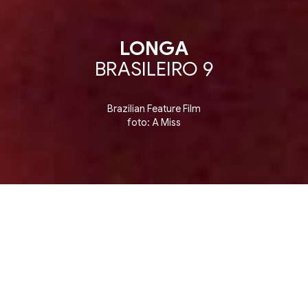
LONGA
BRASILEIRO 9
Brazilian Feature Film
foto: A Miss
etition ▪ Competição de Longas Brasileiros ▪ Brazi
6 julho, segunda-feira
15:24
Instituto Cervantes RJ - SALA 1
Rua Visconde de Ouro Preto 62, Botafogo. Rio
de Janeiro