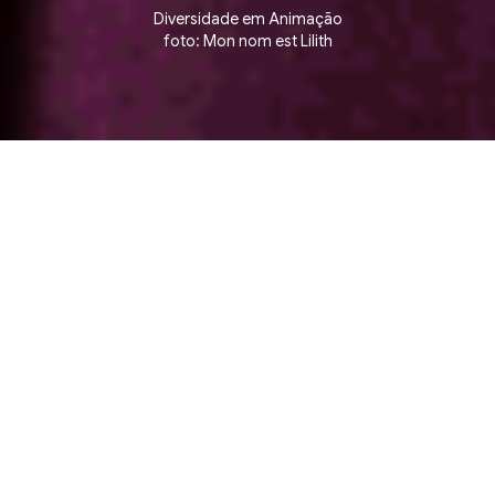
Diversidade em Animação
foto: Mon nom est Lilith
▪ Short Film Competition ▪ Competição de Curtas 
2 julho, quinta-feira
14:00
CCBB RJ - CINEMA 1
Rua Primeiro de Março 66, Centro. Rio de
Janeiro
Ingressos à venda na bilheteria e site do CCBB
RJ, a partir das 9h no dia da sessão.